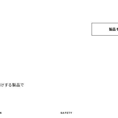
製品
。
届けする製品で
ON
SAFETY