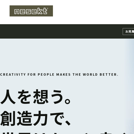
コ
ナ
ン
ビ
テ
ゲ
ン
ー
ツ
シ
お見
へ
ョ
ス
ン
キ
に
ッ
移
プ
動
CREATIVITY FOR PEOPLE MAKES THE WORLD BETTER.
人を想う。
創造力で、